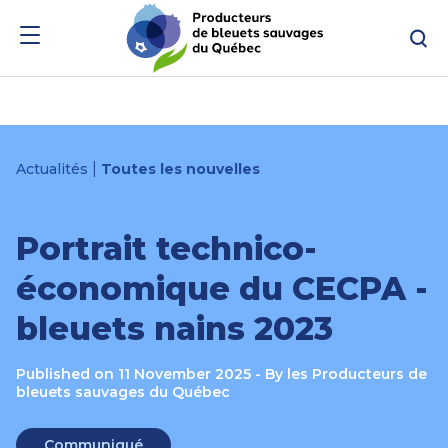
Skip
Skip
Re
to
to
menu
content
|
Actualités
Toutes les nouvelles
Portrait technico-
économique du CECPA -
bleuets nains 2023
Published on 11 November 2025 - By les Producteurs de
bleuets sauvages du Québec
Category
Communiqué