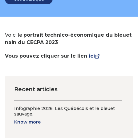
:
Voici le
portrait technico-économique du bleuet
nain du CECPA 2023
This
Vous pouvez cliquer sur le lien
ici
link
will
open
in
Recent articles
a
new
window
Infographie 2026. Les Québécois et le bleuet
sauvage.
Know more