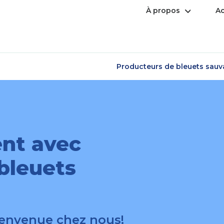
Open
À propos
Ac
menu
Producteurs de bleuets sau
ent avec
 bleuets
envenue chez nous!