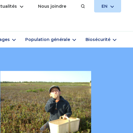
Open
OPEN
tualités
Nous joindre
EN
menu
MENU
Open
Open
Open
vages
Population générale
Biosécurité
menu
menu
menu