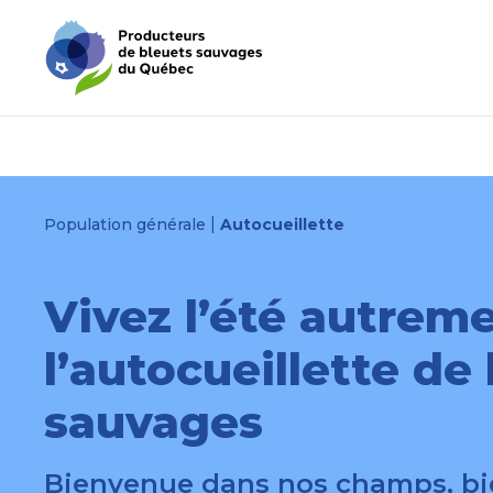
Skip
Skip
to
to
menu
content
|
Population générale
Autocueillette
Vivez l’été autrem
l’autocueillette de
sauvages
Bienvenue dans nos champs, bi