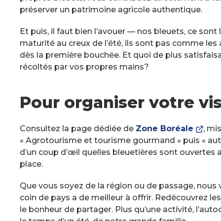
préserver un patrimoine agricole authentique.
Et puis, il faut bien l’avouer — nos bleuets, ce son
maturité au creux de l’été, ils sont pas comme les 
dès la première bouchée. Et quoi de plus satisfaisa
récoltés par vos propres mains?
Pour organiser votre vis
This
Consultez la page dédiée de
Zone Boréale
, mi
link
« Agrotourisme et tourisme gourmand » puis « autocu
will
d’un coup d’œil quelles bleuetières sont ouvertes aux
ope
place.
in
Que vous soyez de la région ou de passage, nous v
a
coin de pays a de meilleur à offrir. Redécouvrez les
new
le bonheur de partager. Plus qu’une activité, l’autoc
win