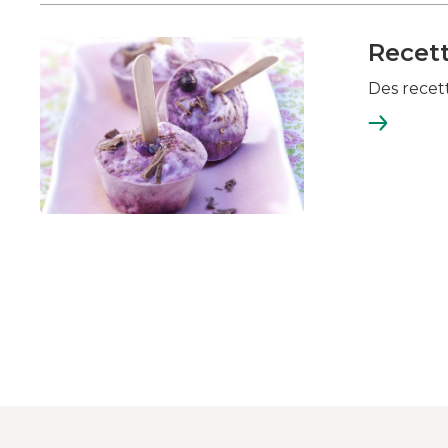
Recet
Des recet
En
savoir
plus