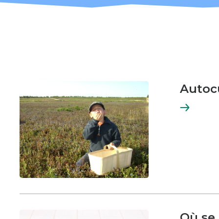
Autocu
En
savoir
plus
Où se 