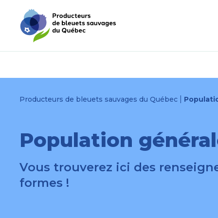
Passer
Passer
au
au
menu
contenu
|
Producteurs de bleuets sauvages du Québec
Populati
Population généra
Vous trouverez ici des renseign
formes !