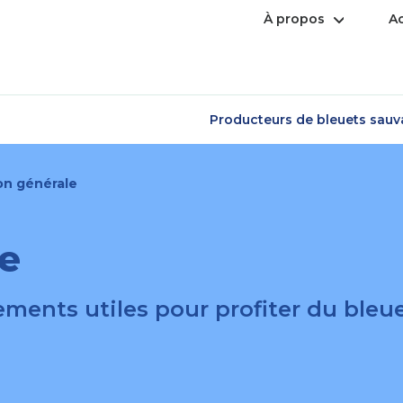
Ouvrir
À propos
Ac
le
menu
Producteurs de bleuets sau
on générale
le
ements utiles pour profiter du bleu