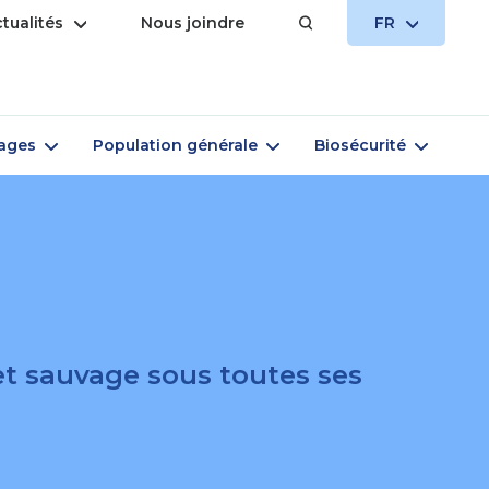
Ouvrir
OUVRIR
tualités
Nous joindre
FR
le
LE
menu
MENU
Ouvrir
Ouvrir
Ouvrir
vages
Population générale
Biosécurité
le
le
le
menu
menu
menu
et sauvage sous toutes ses