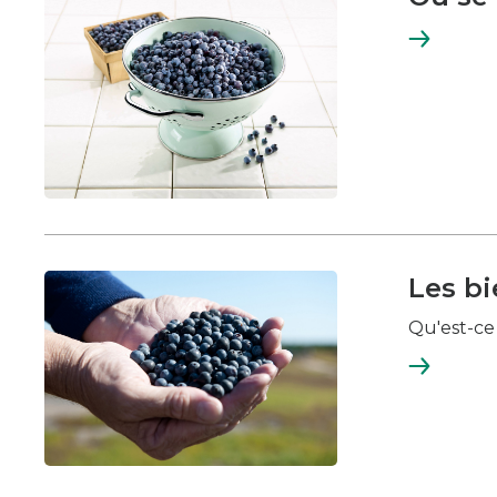
En
savoir
plus
Les bi
Qu'est-ce
En
savoir
plus