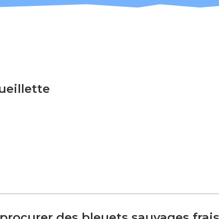
eillette
procurer des bleuets sauvages frai