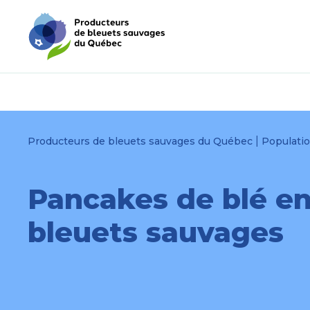
Passer
Passer
au
au
menu
contenu
|
Producteurs de bleuets sauvages du Québec
Populati
Pancakes de blé en
bleuets sauvages