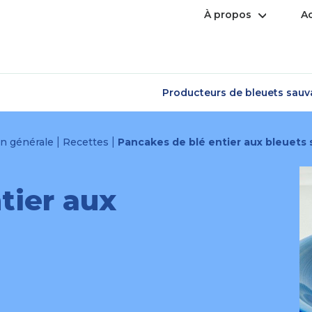
Ouvrir
À propos
Ac
le
menu
Producteurs de bleuets sau
|
|
on générale
Recettes
Pancakes de blé entier aux bleuets
tier aux