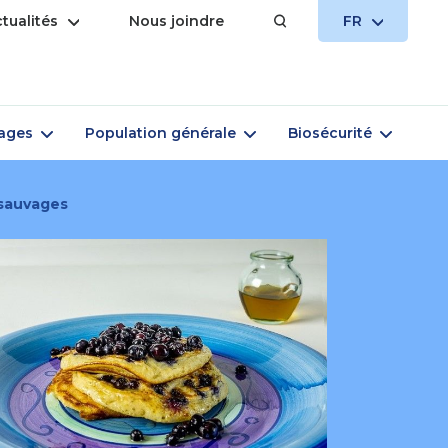
Ouvrir
OUVRIR
tualités
Nous joindre
FR
le
LE
menu
MENU
Ouvrir
Ouvrir
Ouvrir
vages
Population générale
Biosécurité
le
le
le
menu
menu
menu
 sauvages