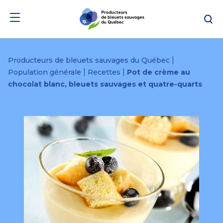
Passer
Passer
Re
au
au
menu
contenu
|
Producteurs de bleuets sauvages du Québec
|
|
Population générale
Recettes
Pot de crème au
chocolat blanc, bleuets sauvages et quatre-quarts