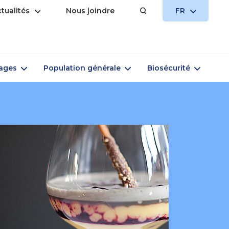
Ouvrir
OUVRIR
tualités
Nous joindre
FR
le
LE
menu
MENU
Ouvrir
Ouvrir
Ouvrir
vages
Population générale
Biosécurité
le
le
le
menu
menu
menu