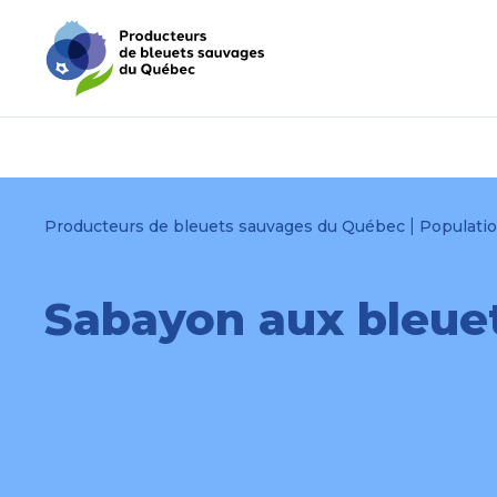
Passer
Passer
au
au
menu
contenu
|
Producteurs de bleuets sauvages du Québec
Populati
Sabayon aux bleue