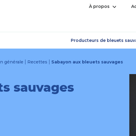
Ouvrir
À propos
Ac
le
menu
Producteurs de bleuets sau
|
|
on générale
Recettes
Sabayon aux bleuets sauvages
ts sauvages