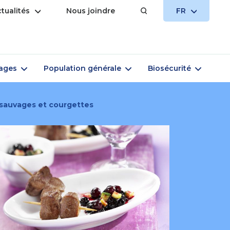
Ouvrir
OUVRIR
tualités
Nous joindre
FR
le
LE
menu
MENU
Ouvrir
Ouvrir
Ouvrir
vages
Population générale
Biosécurité
le
le
le
menu
menu
menu
 sauvages et courgettes