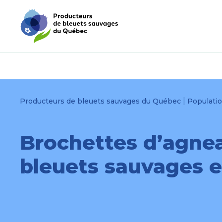
Passer
Passer
au
au
menu
contenu
|
Producteurs de bleuets sauvages du Québec
Populati
Brochettes d’agnea
bleuets sauvages e