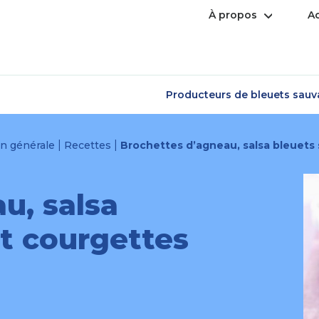
Ouvrir
À propos
Ac
le
menu
Producteurs de bleuets sau
|
|
on générale
Recettes
Brochettes d’agneau, salsa bleuets
u, salsa
t courgettes