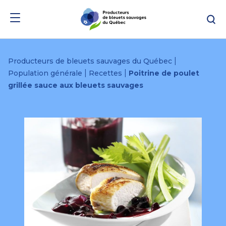
Passer
Passer
Re
au
au
menu
contenu
|
Producteurs de bleuets sauvages du Québec
|
|
Population générale
Recettes
Poitrine de poulet
grillée sauce aux bleuets sauvages